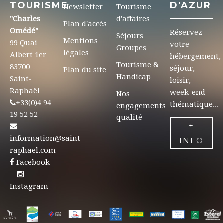
TOURISME
D'AZUR
Newsletter
Tourisme
"Charles
d'affaires
Plan d'accès
Omédé"
Réservez
Séjours
Mentions
99 Quai
votre
Groupes
légales
Albert 1er
hébergement,
Tourisme &
83700
séjour,
Plan du site
Handicap
Saint-
loisir,
Raphaël
week-end
Nos
+33(0)4 94
thématique...
engagements
19 52 52
qualité
+
information@saint-
INFO
raphael.com
Facebook
Instagram