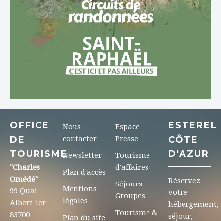
OFFICE
ESTEREL
Nous
Espace
DE
contacter
Presse
CÔTE
TOURISME
D'AZUR
Newsletter
Tourisme
"Charles
d'affaires
Plan d'accès
Omédé"
Réservez
Séjours
Mentions
99 Quai
votre
Groupes
légales
Albert 1er
hébergement,
Tourisme &
83700
séjour,
Plan du site