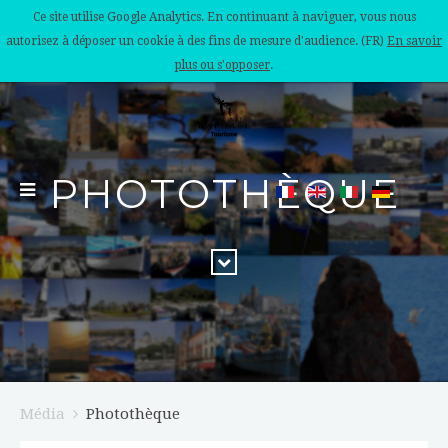
Ce site utilise Google Analytics. En continuant à naviguer, vous nous
autorisez à déposer un cookie à des fins de mesure d'audience. (FR)
En savoir
plus ou s'opposer
.
PHOTOTHÈQUE
Média
Photothèque