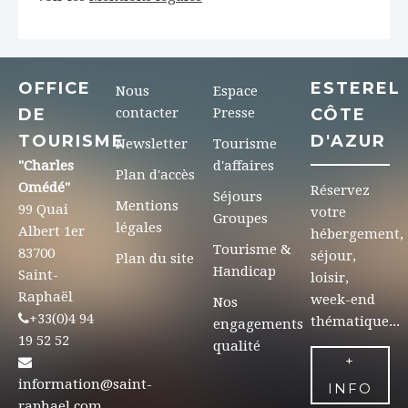
OFFICE
ESTEREL
Nous
Espace
DE
contacter
Presse
CÔTE
TOURISME
D'AZUR
Newsletter
Tourisme
"Charles
d'affaires
Plan d'accès
Omédé"
Réservez
Séjours
Mentions
99 Quai
votre
Groupes
légales
Albert 1er
hébergement,
Tourisme &
83700
séjour,
Plan du site
Handicap
Saint-
loisir,
Raphaël
week-end
Nos
+33(0)4 94
thématique...
engagements
19 52 52
qualité
+
information@saint-
INFO
raphael.com