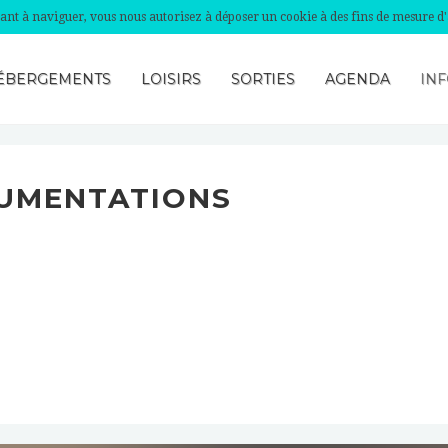
nuant à naviguer, vous nous autorisez à déposer un cookie à des fins de mesure d
ÉBERGEMENTS
LOISIRS
SORTIES
AGENDA
INF
UMENTATIONS