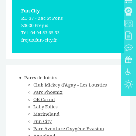
Fun City
RD 37 - Zac St Pons
83600 Fréjus
Tél. 04 94 83 65 53
frejus.fun-city.fr
Parcs de loisirs
Club Mickey d'Agay - Les Loustics
Parc Phoenix
OK Corral
Laby Folies
Marineland
Fun City
Parc Aventure Oxygène Evasion