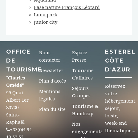
Aqualand
Base nature François Léotard
Luna park
Junior city
OFFICE
ESTEREL
Nous
Espace
DE
contacter
Presse
CÔTE
TOURISME
D'AZUR
Newsletter
Tourisme
"Charles
d'affaires
Plan d'accès
Omédé"
Réservez
Séjours
Mentions
99 Quai
votre
Groupes
légales
Albert 1er
hébergement,
Tourisme &
83700
séjour,
Plan du site
Handicap
Saint-
loisir,
Raphaël
week-end
Nos
+33(0)4 94
thématique...
engagements
19 52 52