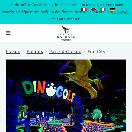
Ce site utilise Google Analytics. En continuant à naviguer, vous nous
autorisez à déposer un cookie à des fins de mesure d'audience. (FR)
En savoir
plus ou s'opposer
.
Loisirs
Enfants
Parcs de loisirs
Fun City