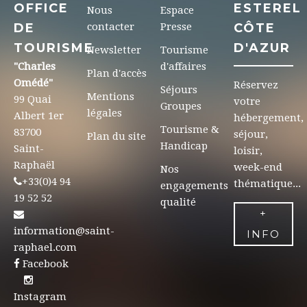
OFFICE
ESTEREL
Nous
Espace
DE
contacter
Presse
CÔTE
TOURISME
D'AZUR
Newsletter
Tourisme
"Charles
d'affaires
Plan d'accès
Omédé"
Réservez
Séjours
Mentions
99 Quai
votre
Groupes
légales
Albert 1er
hébergement,
Tourisme &
83700
séjour,
Plan du site
Handicap
Saint-
loisir,
Raphaël
week-end
Nos
+33(0)4 94
thématique...
engagements
19 52 52
qualité
+
information@saint-
INFO
raphael.com
Facebook
Instagram