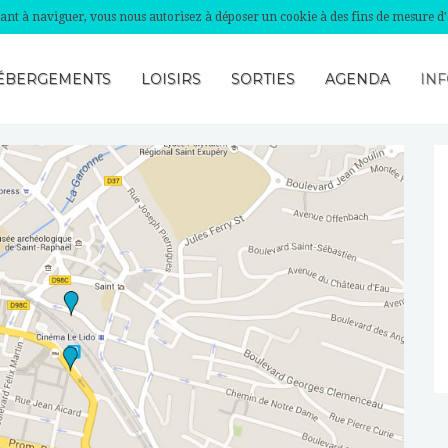
nuant à naviguer, vous nous autorisez à déposer un cookie à des fins de mesure d
ÉBERGEMENTS
LOISIRS
SORTIES
AGENDA
INF