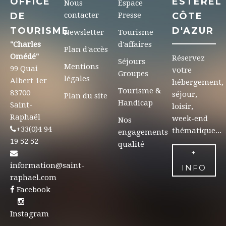
OFFICE
ESTEREL
Nous
Espace
DE
contacter
Presse
CÔTE
TOURISME
D'AZUR
Newsletter
Tourisme
"Charles
d'affaires
Plan d'accès
Omédé"
Réservez
Séjours
Mentions
99 Quai
votre
Groupes
légales
Albert 1er
hébergement,
Tourisme &
83700
séjour,
Plan du site
Handicap
Saint-
loisir,
Raphaël
week-end
Nos
+33(0)4 94
thématique...
engagements
19 52 52
qualité
+
information@saint-
INFO
raphael.com
Facebook
Instagram