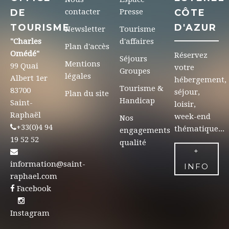
DE
contacter
Presse
CÔTE
TOURISME
D'AZUR
Newsletter
Tourisme
"Charles
d'affaires
Plan d'accès
Omédé"
Réservez
Séjours
Mentions
99 Quai
votre
Groupes
légales
Albert 1er
hébergement,
Tourisme &
83700
séjour,
Plan du site
Handicap
Saint-
loisir,
Raphaël
week-end
Nos
+33(0)4 94
thématique...
engagements
19 52 52
qualité
+
information@saint-
INFO
raphael.com
Facebook
Instagram