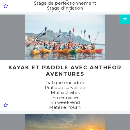
Stage de perfectionnement
Stage d'initiation
Matériel fourni
En semaine
En week-end
Pratique encadrée
Multiactivités
Sports d'eau
Kayak de mer
Stand up paddle
KAYAK ET PADDLE AVEC ANTHÉOR
AVENTURES
Pratique encadrée
Pratique surveillée
Multiactivités
En semaine
En week-end
Matériel fourni
Sports d'eau
Kayak de mer
Stand up paddle