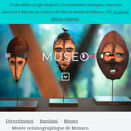
Ce site utilise Google Analytics. En continuant à naviguer, vous nous
autorisez à déposer un cookie à des fins de mesure d'audience. (IT)
En savoir
plus ou s'opposer
.
MUSEO
Divertimenti
Bambini
Museo
Musée océanographique de Monaco