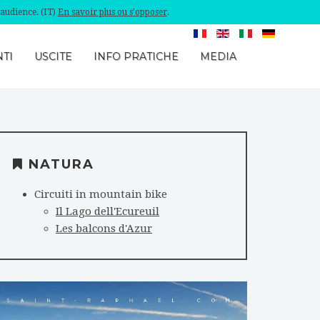
'audience. (IT)
En savoir plus ou s'opposer
.
TI
USCITE
INFO PRATICHE
MEDIA
NATURA
Circuiti in mountain bike
Il Lago dell'Ecureuil
Les balcons d'Azur