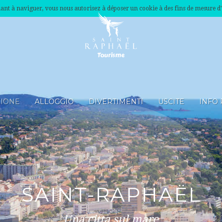
nuant à naviguer, vous nous autorisez à déposer un cookie à des fins de mesure d
ZIONE
ALLOGGIO
DIVERTIMENTI
USCITE
INFO 
SAINT-RAPHAËL
Una citta sul mare