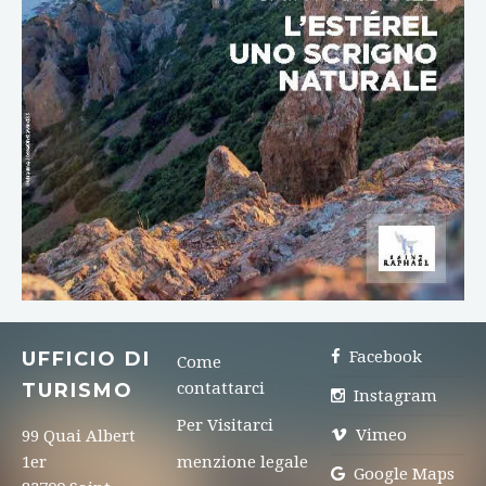
DOWNLOAD
UFFICIO DI
Facebook
Come
TURISMO
contattarci
Instagram
Per Visitarci
Vimeo
99 Quai Albert
1er
menzione legale
Google Maps