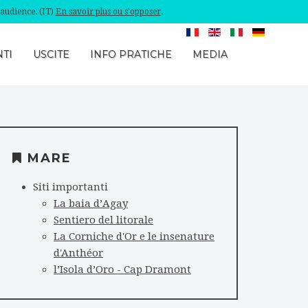
'audience. (IT)
En savoir plus ou s'opposer
.
TI
USCITE
INFO PRATICHE
MEDIA
MARE
Siti importanti
La baia d’Agay
Sentiero del litorale
La Corniche d'Or e le insenature
d'Anthéor
l’Isola d’Oro - Cap Dramont