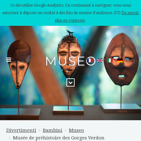
Ce site utilise Google Analytics. En continuant à naviguer, vous nous
autorisez à déposer un cookie à des fins de mesure d'audience. (IT)
En savoir
plus ou s'opposer
.
MUSEO
Divertimenti
Bambini
Museo
Musée de préhistoire des Gorges Verdon