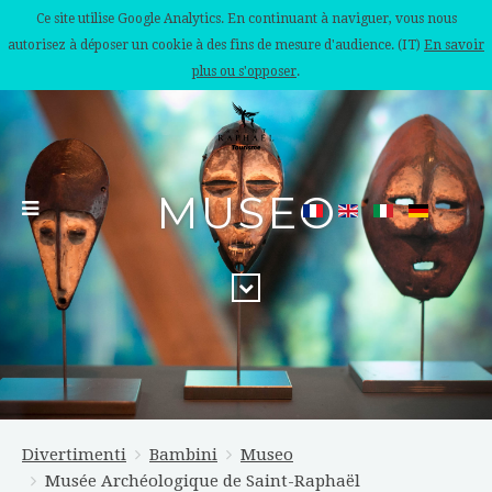
Ce site utilise Google Analytics. En continuant à naviguer, vous nous
autorisez à déposer un cookie à des fins de mesure d'audience. (IT)
En savoir
plus ou s'opposer
.
MUSEO
Divertimenti
Bambini
Museo
Musée Archéologique de Saint-Raphaël