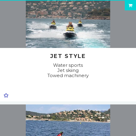
JET STYLE
Water sports
Jet skiing
Towed machinery