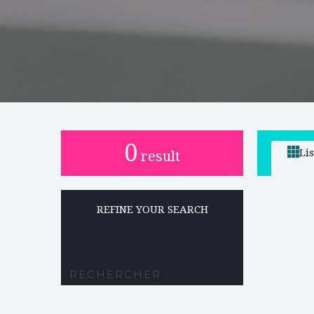
0
Li
result
REFINE YOUR SEARCH